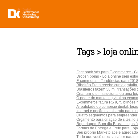
Tags > loja onli
Facebook Ads para E-commerce - Gui
Dropshipping - Loja online sem est
E-commerce - Tendências para 201
Ribeirão Preto recebe curso gratuito 
Brasileiros fazem 58 mil transações d
Criar um site institucional ou uma l
O poder do marketing viral no ecom
E-commerce fatura R$ 9,75 bilhões n
A realidade do comércio digital, lojas
Internet é opção mais barata para 
Quatro segmentos para empreender 
Orçamento para criação de sites, loj
Reportagem Bom dia Brasil : Lojas f
Formas de Entrega e Frete para Loja 
Seu próprio Marketplace e agregador
Tudo que você precisa saber para te