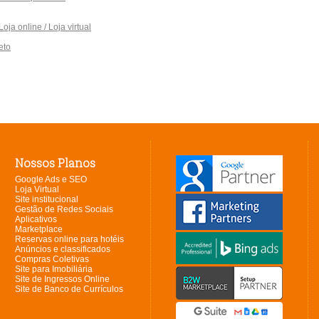
ja online / Loja virtual
eto
Nossos Planos
Google Ads e SEO
Loja Virtual
Site institucional
Gestão de Redes Sociais
Aplicativos
Marketplace
Reservas online para hotéis
Anúncios e classificados
Compras Coletivas
Site para Imobiliária
Site de Ingressos Online
Site de Banco de Currículos