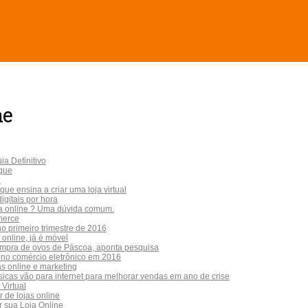
ne
a Definitivo
oque
8
que ensina a criar uma loja virtual
igitais por hora
oja online ? Uma dúvida comum.
merce
o primeiro trimestre de 2016
 online, já é móvel
compra de ovos de Páscoa, aponta pesquisa
no comércio eletrônico em 2016
as online e marketing
ísicas vão para internet para melhorar vendas em ano de crise
Virtual
 de lojas online
r sua Loja Online