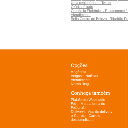
Uma centenária no Twitter
O Orkut é tudo
Comércio Eletrônico / E-commerce / Lo
Atendimento
Bella Centro de Beleza - Ribeirão Pr
Opções
A Agência
Artigos e Notícias
Atendimento
Nosso Blog
Conheça também
Plataforma Webstudio
Fotic - A plataforma do
Fotógrafo
DeliveryIt - App de delivery
e-Carreto - Carreto
descomplicado