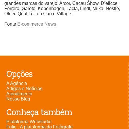
grandes marcas do varejo: Arcor, Cacau Show, D’elicce,
Ferrero, Garoto, Kopenhagen, Lacta, Lindt, Milka, Nestlé,
Ofner, Qualitá, Top Cau e Village.
Fonte
E-commerce News
Opções
A Agência
Artigos e Notícias
Atendimento
Nosso Blog
Conheça também
Plataforma Webstudio
Fotic - A plataforma do Fotógrafo