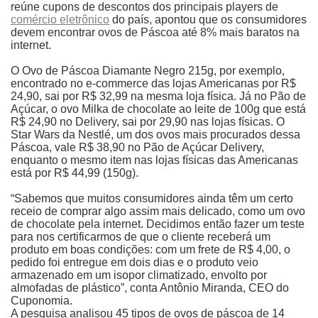
reúne cupons de descontos dos principais players de
comércio eletrônico
do país, apontou que os consumidores
devem encontrar ovos de Páscoa até 8% mais baratos na
internet.
O Ovo de Páscoa Diamante Negro 215g, por exemplo,
encontrado no e-commerce das lojas Americanas por R$
24,90, sai por R$ 32,99 na mesma loja física. Já no Pão de
Açúcar, o ovo Milka de chocolate ao leite de 100g que está
R$ 24,90 no Delivery, sai por 29,90 nas lojas físicas. O
Star Wars da Nestlé, um dos ovos mais procurados dessa
Páscoa, vale R$ 38,90 no Pão de Açúcar Delivery,
enquanto o mesmo item nas lojas físicas das Americanas
está por R$ 44,99 (150g).
“Sabemos que muitos consumidores ainda têm um certo
receio de comprar algo assim mais delicado, como um ovo
de chocolate pela internet. Decidimos então fazer um teste
para nos certificarmos de que o cliente receberá um
produto em boas condições: com um frete de R$ 4,00, o
pedido foi entregue em dois dias e o produto veio
armazenado em um isopor climatizado, envolto por
almofadas de plástico”, conta Antônio Miranda, CEO do
Cuponomia.
A pesquisa analisou 45 tipos de ovos de páscoa de 14