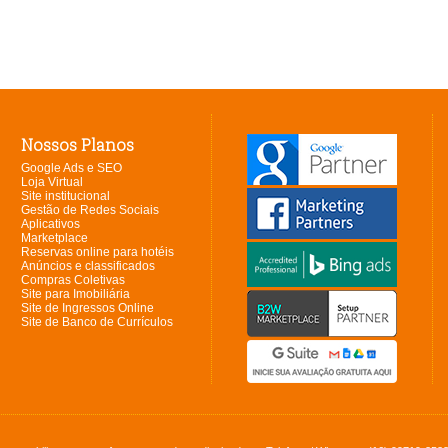
Nossos Planos
Google Ads e SEO
Loja Virtual
Site institucional
Gestão de Redes Sociais
Aplicativos
Marketplace
Reservas online para hotéis
Anúncios e classificados
Compras Coletivas
Site para Imobiliária
Site de Ingressos Online
Site de Banco de Currículos