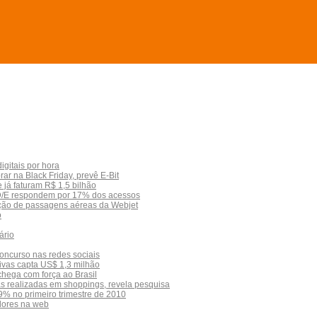
igitais por hora
 na Black Friday, prevê E-Bit
já faturam R$ 1,5 bilhão
 D/E respondem por 17% dos acessos
oção de passagens aéreas da Webjet
o
ário
concurso nas redes sociais
ivas capta US$ 1,3 milhão
chega com força ao Brasil
s realizadas em shoppings, revela pesquisa
9% no primeiro trimestre de 2010
dores na web