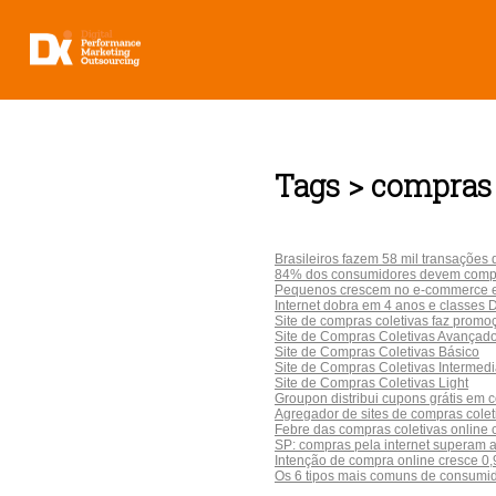
Tags > compras
Brasileiros fazem 58 mil transações d
84% dos consumidores devem comprar
Pequenos crescem no e-commerce e 
Internet dobra em 4 anos e classes
Site de compras coletivas faz prom
Site de Compras Coletivas Avançad
Site de Compras Coletivas Básico
Site de Compras Coletivas Intermedi
Site de Compras Coletivas Light
Groupon distribui cupons grátis em 
Agregador de sites de compras colet
Febre das compras coletivas online 
SP: compras pela internet superam a
Intenção de compra online cresce 0,
Os 6 tipos mais comuns de consumi