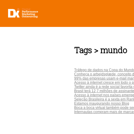
Tags > mundo
Tráfego de dados na Copa do Mundo 
Conheça o arbejdsglæde, conceito d
99% das empresas usam e-mail marke
Acesso à internet cresce em todo o 
Twitter ainda é a rede social favorita
Brasil terá 12,7 milhões de assinan
Acesso à internet nos países emerg
Seleção Brasileira é a sexta em Ran
Estamos inaugurando nosso Blog
Boca a boca virtual também pode ser
Internautas compram mais de marcas