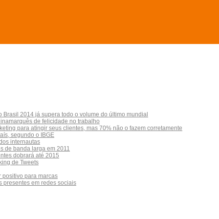
Brasil 2014 já supera todo o volume do último mundial
inamarquês de felicidade no trabalho
ting para atingir seus clientes, mas 70% não o fazem corretamente
país, segundo o IBGE
 dos internautas
tes de banda larga em 2011
entes dobrará até 2015
king de Tweets
 positivo para marcas
 presentes em redes sociais