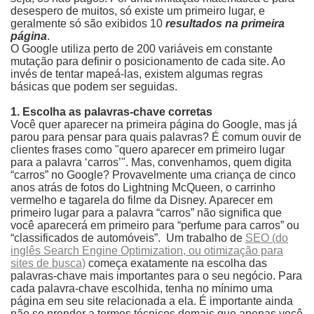
desespero de muitos, só existe um primeiro lugar, e
geralmente só são exibidos 10
resultados na primeira
página
.
O Google utiliza perto de 200 variáveis em constante
mutação para definir o posicionamento de cada site. Ao
invés de tentar mapeá-las, existem algumas regras
básicas que podem ser seguidas.
1. Escolha as palavras-chave corretas
Você quer aparecer na primeira página do Google, mas já
parou para pensar para quais palavras? É comum ouvir de
clientes frases como "quero aparecer em primeiro lugar
para a palavra ‘carros’". Mas, convenhamos, quem digita
“carros” no Google? Provavelmente uma criança de cinco
anos atrás de fotos do Lightning McQueen, o carrinho
vermelho e tagarela do filme da Disney. Aparecer em
primeiro lugar para a palavra “carros” não significa que
você aparecerá em primeiro para “perfume para carros” ou
“classificados de automóveis”. Um trabalho de
SEO (do
inglês Search Engine Optimization, ou otimização para
sites de busca)
começa exatamente na escolha das
palavras-chave mais importantes para o seu negócio. Para
cada palavra-chave escolhida, tenha no mínimo uma
página em seu site relacionada a ela. É importante ainda
não se prender a termos técnicos demais que apenas você