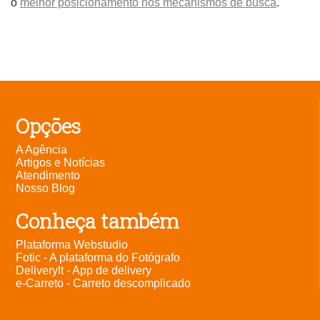
o
melhor posicionamento nos mecanismos de busca
.
Opções
A Agência
Artigos e Notícias
Atendimento
Nosso Blog
Conheça também
Plataforma Webstudio
Fotic - A plataforma do Fotógrafo
DeliveryIt - App de delivery
e-Carreto - Carreto descomplicado