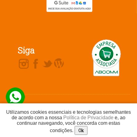
Siga
Não comercializamos produtos ou nos
Telefone / Whatsapp
(16) 99719-
responsabilizamos por ofertas ou produtos
2523
Utilizamos cookies essenciais e tecnologias semelhantes
divulgados por nossos clientes. Não
comercializamos planos de saúde ou planos
de acordo com a nossa
Política de Privacidade
e, ao
odontológicos.
continuar navegando, você concorda com estas
Todos os direitos reservados a Agência Dix © Reprodução proibida sem prévia
autorização.
Ok
condições.