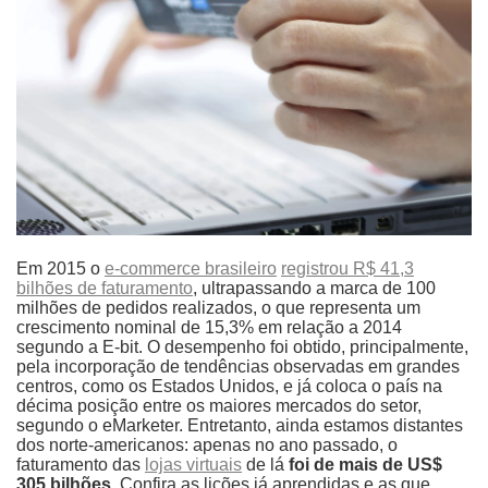
Em 2015 o
e-commerce brasileiro
registrou R$ 41,3
bilhões de faturamento
, ultrapassando a marca de 100
milhões de pedidos realizados, o que representa um
crescimento nominal de 15,3% em relação a 2014
segundo a E-bit. O desempenho foi obtido, principalmente,
pela incorporação de tendências observadas em grandes
centros, como os Estados Unidos, e já coloca o país na
décima posição entre os maiores mercados do setor,
segundo o eMarketer. Entretanto, ainda estamos distantes
dos norte-americanos: apenas no ano passado, o
faturamento das
lojas virtuais
de lá
foi de mais de US$
305 bilhões
. Confira as lições já aprendidas e as que