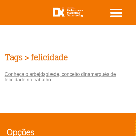
Tags > felicidade
Conheça o arbejdsglæde, conceito dinamarquês de
felicidade no trabalho
Opções