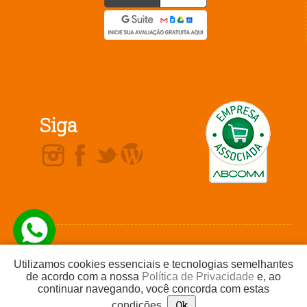
Siga
Não comercializamos produtos ou nos
Telefone / Whatsapp
(16) 99719-
responsabilizamos por ofertas ou produtos
2523
Utilizamos cookies essenciais e tecnologias semelhantes
divulgados por nossos clientes. Não
comercializamos planos de saúde ou planos
de acordo com a nossa
Política de Privacidade
e, ao
odontológicos.
continuar navegando, você concorda com estas
Todos os direitos reservados a Agência Dix © Reprodução proibida sem prévia
autorização.
Ok
condições.