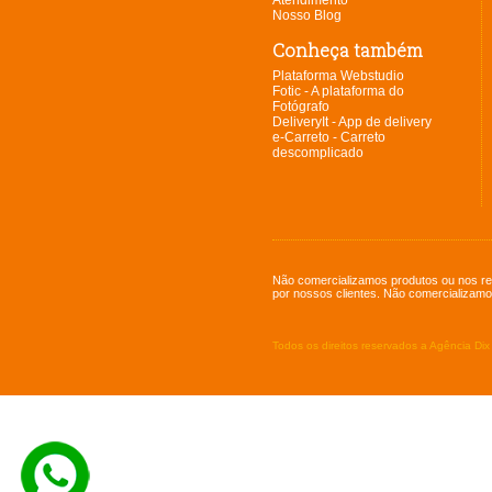
Atendimento
Nosso Blog
Conheça também
Plataforma Webstudio
Fotic - A plataforma do
Fotógrafo
DeliveryIt - App de delivery
e-Carreto - Carreto
descomplicado
Não comercializamos produtos ou nos re
por nossos clientes. Não comercializamo
Todos os direitos reservados a Agência Di