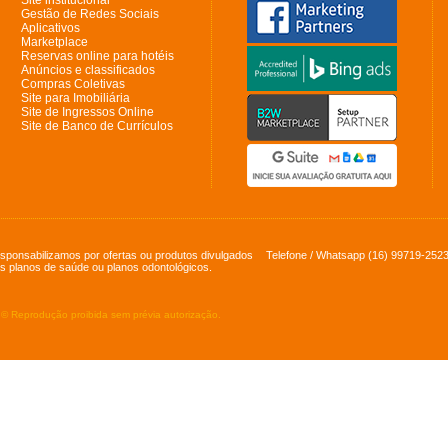
Site institucional
Gestão de Redes Sociais
Aplicativos
Marketplace
Reservas online para hotéis
Anúncios e classificados
Compras Coletivas
Site para Imobiliária
Site de Ingressos Online
Site de Banco de Currículos
sponsabilizamos por ofertas ou produtos divulgados
Telefone / Whatsapp
(16) 99719-252
s planos de saúde ou planos odontológicos.
x © Reprodução proibida sem prévia autorização.