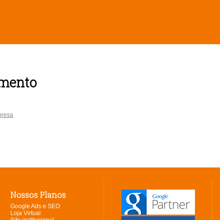
amento
presa
Nossos Planos
Google Ads e SEO
Loja Virtual