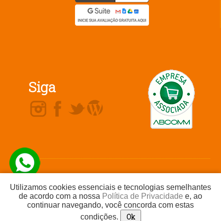
Siga
Não comercializamos produtos ou nos
Telefone / Whatsapp
(16) 99719-
responsabilizamos por ofertas ou produtos
2523
Utilizamos cookies essenciais e tecnologias semelhantes
divulgados por nossos clientes. Não
comercializamos planos de saúde ou planos
de acordo com a nossa
Política de Privacidade
e, ao
odontológicos.
continuar navegando, você concorda com estas
Todos os direitos reservados a Agência Dix © Reprodução proibida sem prévia
autorização.
Ok
condições.