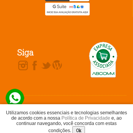
Siga
Não comercializamos produtos ou nos
Telefone / Whatsapp
(16) 99719-
responsabilizamos por ofertas ou produtos
2523
Utilizamos cookies essenciais e tecnologias semelhantes
divulgados por nossos clientes. Não
comercializamos planos de saúde ou planos
de acordo com a nossa
Política de Privacidade
e, ao
odontológicos.
continuar navegando, você concorda com estas
Todos os direitos reservados a Agência Dix © Reprodução proibida sem prévia
autorização.
Ok
condições.